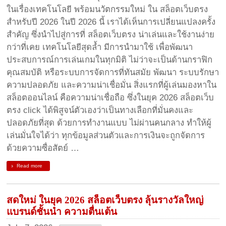
ในเรื่องเทคโนโลยี พร้อมนวัตกรรมใหม่ ใน สล็อตเว็บตรง
สำหรับปี 2026 ในปี 2026 นี้ เราได้เห็นการเปลี่ยนแปลงครั้ง
สำคัญ ซึ่งนำไปสู่การที่ สล็อตเว็บตรง น่าเล่นและใช้งานง่าย
กว่าที่เคย เทคโนโลยีสุดล้ำ มีการนำมาใช้ เพื่อพัฒนา
ประสบการณ์การเล่นเกมในทุกมิติ ไม่ว่าจะเป็นด้านกราฟิก
คุณสมบัติ หรือระบบการจัดการที่ทันสมัย พัฒนา ระบบรักษา
ความปลอดภัย และความน่าเชื่อมั่น สิ่งแรกที่ผู้เล่นมองหาใน
สล็อตออนไลน์ คือความน่าเชื่อถือ ซึ่งในยุค 2026 สล็อตเว็บ
ตรง click ได้พิสูจน์ตัวเองว่าเป็นทางเลือกที่มั่นคงและ
ปลอดภัยที่สุด ด้วยการทำงานแบบ ไม่ผ่านคนกลาง ทำให้ผู้
เล่นมั่นใจได้ว่า ทุกข้อมูลส่วนตัวและการเงินจะถูกจัดการ
ด้วยความซื่อสัตย์ …
Read more
สดใหม่ ในยุค 2026 สล็อตเว็บตรง ลุ้นรางวัลใหญ่
แบรนด์ชั้นนำ ความตื่นเต้น