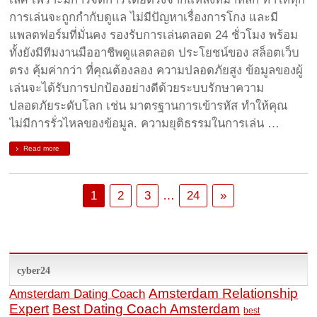
การเล่นจะถูกกำกับดูแล ไม่มีปัญหาเรื่องการโกง และมี
แพลตฟอร์มที่มั่นคง รองรับการเล่นตลอด 24 ชั่วโมง พร้อม
ทั้งยังมีทีมงานมืออาชีพดูแลตลอด ประโยชน์ของ สล็อตเว็บ
ตรง คุ้มค่ากว่า ที่คุณต้องลอง ความปลอดภัยสูง ข้อมูลของผู้
เล่นจะได้รับการปกป้องอย่างดีด้วยระบบรักษาความ
ปลอดภัยระดับโลก เช่น มาตรฐานการเข้ารหัส ทำให้คุณ
ไม่มีการรั่วไหลของข้อมูล. ความยุติธรรมในการเล่น …
Read more
1
2
3
…
24
»
cyber24
Amsterdam Relationship
Amsterdam Dating Coach
Expert
Best Dating Coach Amsterdam
best