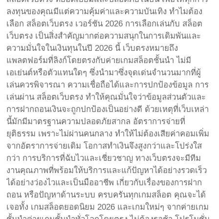
ลงทุนของคุณมีแต่ความคุ้มค่าและความบันเทิง ทำไมต้อง
เลือก สล็อตเว็บตรง เวอร์ชัน 2026 การเลือกเล่นกับ สล็อต
เว็บตรง เป็นสิ่งสำคัญมากต่อความสนุกในการเดิมพันและ
ความมั่นใจในเงินทุนในปี 2026 นี้ เว็บตรงหมายถึง
แพลตฟอร์มที่ลิงก์โดยตรงกับค่ายเกมสล็อตชั้นนำ ไม่มี
เอเย่นต์หรือตัวแทนใดๆ ซึ่งนำมาซึ่งจุดเด่นจำนวนมากที่ผู้
เล่นควรพิจารณา ความเชื่อถือได้และการปกป้องข้อมูล การ
เล่นผ่าน สล็อตเว็บตรง ทำให้คุณมั่นใจว่าข้อมูลส่วนตัวและ
การฝากถอนเงินจะถูกปกป้องเป็นอย่างดี ด้วยเหตุที่เว็บเหล่า
นี้มักมีมาตรฐานความปลอดภัยสากล อัตราการจ่ายที่
ยุติธรรม เพราะไม่ผ่านคนกลาง ทำให้ไม่ต้องเสียค่าคอมเพิ่ม
จากอัตราการจ่ายเดิม โอกาสทำเงินจึงสูงกว่าและโปร่งใส
กว่า การบริการที่ฉับไวและเชี่ยวชาญ ทางเว็บตรงจะมีทีม
งานคุณภาพที่พร้อมให้บริการและแก้ปัญหาได้อย่างรวดเร็ว
ได้อย่างว่องไวและเป็นมืออาชีพ เกี่ยวกับเรื่องของการฝาก
ถอน หรือปัญหาด้านระบบ ครบครันทุกเกมสล็อต คุณจะได้
เจอทั้ง เกมสล็อตยอดนิยม 2026 และเกมใหม่ๆ จากค่ายเกม