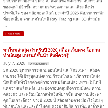
จากภาพที่สวยงาม จนถึง AI สุดฉลาด ที่จะยกระดับการเล่น
ของคุณไปอีกขั้น ความสมจริงของภาพและเสียง สิ่งน่า
ประทับใจ ของ สล็อตออนไลน์ ประจำปี 2026 คือภาพกราฟิก
ที่ยอดเยี่ยม จากเทคโนโลยี Ray Tracing และ 3D ล้ำสมัย
…
Read more
มาใหม่ล่าสุด สำหรับปี 2026 สล็อตเว็บตรง โอกาส
ทำเงินสูง แบรนด์ชั้นนำ สิ่งที่ควรรู้
July 7, 2026
Uncategorized
ยุค 2026 อุตสาหกรรมเกมออนไลน์ และโดยเฉพาะ สล็อต
เว็บตรง ได้เข้าสู่ยุคแห่งความก้าวหน้าและนวัตกรรมใหม่ๆ
นักเดิมพันทั่วโลกต่างเฝ้ารอการเปลี่ยนแปลง เพราะไม่ได้มี
แค่ความเพลิดเพลิน และยังครอบคลุมถึงความมั่นคง ความ
คล่องตัว และพร้อมโอกาสทำเงินที่มากขึ้น บทความนี้จะพา
คุณไปเจาะลึกว่า ช่วงปี 2026 นี้ สล็อตเว็บตรง มีอะไรใหม่ ๆ
ที่น่าสนใจ และและทำไมคุณควรมาสัมผัส การพัฒนาล้ำหน้า