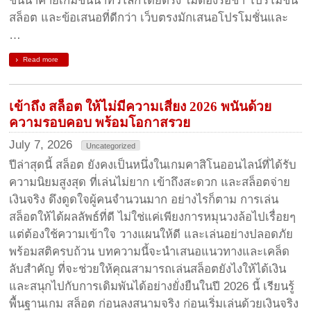
ชั้นนำค่ายเกมชั้นนำทั่วโลกโดยตรง ไม่ต้องรอช้า โปรโมชั่น
สล็อต และข้อเสนอที่ดีกว่า เว็บตรงมักเสนอโปรโมชั่นและ
…
Read more
เข้าถึง สล็อต ให้ไม่มีความเสี่ยง 2026 พนันด้วย
ความรอบคอบ พร้อมโอกาสรวย
July 7, 2026
Uncategorized
ปีล่าสุดนี้ สล็อต ยังคงเป็นหนึ่งในเกมคาสิโนออนไลน์ที่ได้รับ
ความนิยมสูงสุด ที่เล่นไม่ยาก เข้าถึงสะดวก และสล็อตจ่าย
เงินจริง ดึงดูดใจผู้คนจำนวนมาก อย่างไรก็ตาม การเล่น
สล็อตให้ได้ผลลัพธ์ที่ดี ไม่ใช่แค่เพียงการหมุนวงล้อไปเรื่อยๆ
แต่ต้องใช้ความเข้าใจ วางแผนให้ดี และเล่นอย่างปลอดภัย
พร้อมสติครบถ้วน บทความนี้จะนำเสนอแนวทางและเคล็ด
ลับสำคัญ ที่จะช่วยให้คุณสามารถเล่นสล็อตยังไงให้ได้เงิน
และสนุกไปกับการเดิมพันได้อย่างยั่งยืนในปี 2026 นี้ เรียนรู้
พื้นฐานเกม สล็อต ก่อนลงสนามจริง ก่อนเริ่มเล่นด้วยเงินจริง