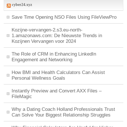
cyber24.xyz
Save Time Opening NSO Files Using FileViewPro
Kozijne-vervangen-2.s3.eu-north-
1.amazonaws.com: De Nieuwste Trends in
Kozijnen Vervangen voor 2024
The Role of CRM in Enhancing LinkedIn
Engagement and Networking
How BMI and Health Calculators Can Assist
Personal Wellness Goals
Instantly Preview and Convert AXX Files –
FileMagic
Why a Dating Coach Holland Professionals Trust
Can Solve Your Biggest Relationship Struggles