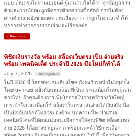
แบบ เว็บตรงไม่ผ่านเอเย่นต์ ผู้เล่นวางใจได้ว่า ทุกข้อมูลส่วน
ตัวและการเงินจะถูกจัดการด้วยความซื่อสัตย์ การไม่ต้อง
ผ่านตัวกลางยังช่วยลดความเสี่ยงจากการถูกโกง และทำให้
ทุกการทำรายการรวดเร็วและไร้รอยต่อ …
Read more
พิชิตเงินรางวัล พร้อม สล็อตเว็บตรง เป็น จ่ายจริง
พร้อม เทคนิคเด็ด ประจำปี 2026 มือใหม่ก็ทำได้
July 7, 2026
Uncategorized
ในปี 2026 นี้ โลกของเกมเสี่ยงโชค ยังคงก้าวหน้าไม่หยุดยั้ง
โดยเฉพาะอย่างยิ่งกับเกมสล็อตที่เป็นกระแสนิยมในหมู่ผู้เล่น
ชาวไทย ถ้าคุณต้องการเพิ่มโอกาสในการคว้ารางวัลใหญ่
การเข้าใจและเลือกใช้ สล็อตเว็บตรง เล่นง่ายได้เงินจริง ถือ
เป็นปัจจัยหลักที่ไม่ควรมองข้าม บทความนี้จะนำเสนอ
เทคนิคพิเศษที่ได้ผลแน่นอน เพื่อช่วยให้คุณพิชิต สล็อตแตก
ง่าย 2026 ได้อย่างชาญฉลาด พร้อมแนะนำวิธีการเลือก
สล็อตเว็บตรง ที่ยอดเยี่ยมและปลอดภัยในปีนี้ เพื่อให้ทุกการ