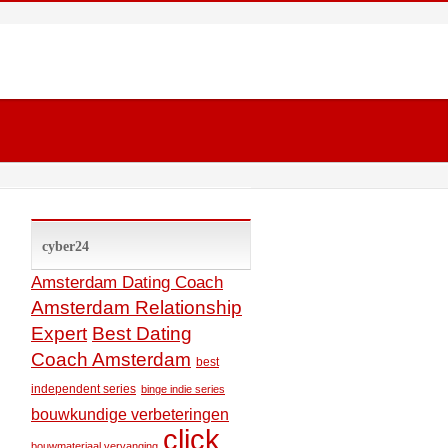
cyber24
Amsterdam Dating Coach
Amsterdam Relationship
Expert
Best Dating
Coach Amsterdam
best
independent series
binge indie series
bouwkundige verbeteringen
click
bouwmateriaal vervanging