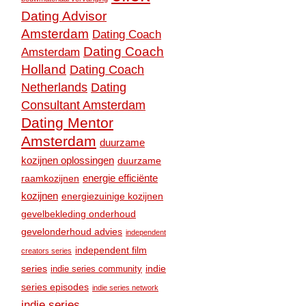
Dating Advisor
Amsterdam
Dating Coach
Dating Coach
Amsterdam
Holland
Dating Coach
Dating
Netherlands
Consultant Amsterdam
Dating Mentor
Amsterdam
duurzame
kozijnen oplossingen
duurzame
raamkozijnen
energie efficiënte
kozijnen
energiezuinige kozijnen
gevelbekleding onderhoud
gevelonderhoud advies
independent
independent film
creators series
series
indie
indie series community
series episodes
indie series network
indie series