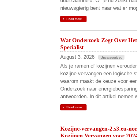
duurzaamheid. Of je nu zoekt naa
nieuwsgierig bent naar wat er mog
Read more
Wat Onderzoek Zegt Over Het
Specialist
August 3, 2026
Uncategorized
Als je ramen of kozijnen verouderd
kozijne vervangen een logische s
waarom maakt de keuze voor een 
Onderzoek naar energiebesparing,
antwoorden. In dit artikel nemen
Read more
Kozijne-vervangen-2.s3.eu-no
Kozijnen Vervangen voor 202