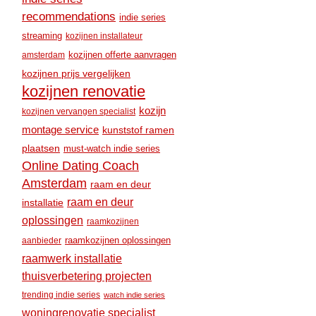
recommendations
indie series
streaming
kozijnen installateur
amsterdam
kozijnen offerte aanvragen
kozijnen prijs vergelijken
kozijnen renovatie
kozijn
kozijnen vervangen specialist
montage service
kunststof ramen
plaatsen
must-watch indie series
Online Dating Coach
Amsterdam
raam en deur
raam en deur
installatie
oplossingen
raamkozijnen
raamkozijnen oplossingen
aanbieder
raamwerk installatie
thuisverbetering projecten
trending indie series
watch indie series
woningrenovatie specialist