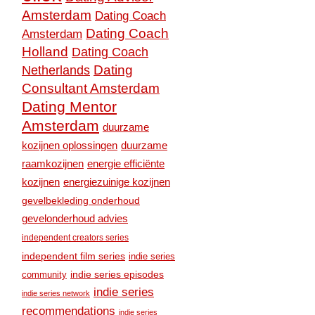
Amsterdam
Dating Coach
Dating Coach
Amsterdam
Holland
Dating Coach
Dating
Netherlands
Consultant Amsterdam
Dating Mentor
Amsterdam
duurzame
kozijnen oplossingen
duurzame
raamkozijnen
energie efficiënte
kozijnen
energiezuinige kozijnen
gevelbekleding onderhoud
gevelonderhoud advies
independent creators series
independent film series
indie series
community
indie series episodes
indie series
indie series network
recommendations
indie series