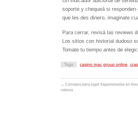
Un indicador adicional de seried
soporte y chequeá si responden 
que les des dinero, imaginate cu
Para cerrar, revisá las reviews 
Los sitios con historial dudoso s
Tomate tu tiempo antes de elegir
Tags
casino mac group online
,
cra
←
Consejos para jugar tragamonedas en líne
cabeza