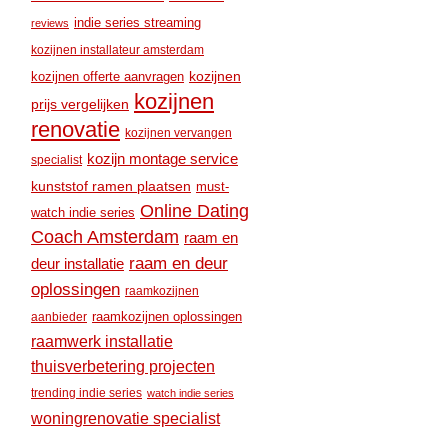
indie series streaming
reviews
kozijnen installateur amsterdam
kozijnen
kozijnen offerte aanvragen
kozijnen
prijs vergelijken
renovatie
kozijnen vervangen
kozijn montage service
specialist
kunststof ramen plaatsen
must-
Online Dating
watch indie series
Coach Amsterdam
raam en
raam en deur
deur installatie
oplossingen
raamkozijnen
raamkozijnen oplossingen
aanbieder
raamwerk installatie
thuisverbetering projecten
trending indie series
watch indie series
woningrenovatie specialist