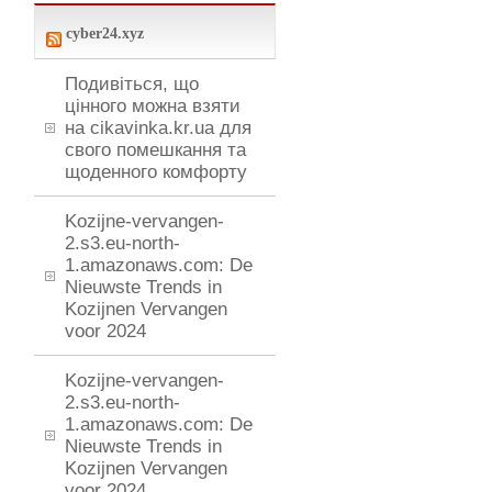
cyber24.xyz
Подивіться, що
цінного можна взяти
на cikavinka.kr.ua для
свого помешкання та
щоденного комфорту
Kozijne-vervangen-
2.s3.eu-north-
1.amazonaws.com: De
Nieuwste Trends in
Kozijnen Vervangen
voor 2024
Kozijne-vervangen-
2.s3.eu-north-
1.amazonaws.com: De
Nieuwste Trends in
Kozijnen Vervangen
voor 2024