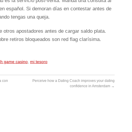
ad es la servicio post-venta. Mandá una consulta al
en español. Si demoran días en contestar antes de
ando tengas una queja.
de otros apostadores antes de cargar saldo plata.
obre retiros bloqueados son red flag clarísima.
.
sh game casino
,
mi tesoro
a con
Perceive how a Dating Coach improves your dating
confidence in Amsterdam
→