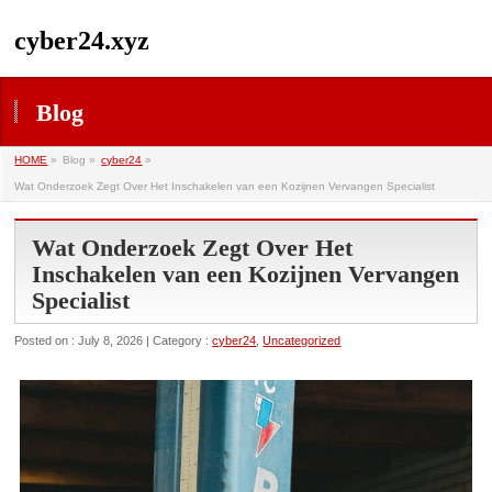
cyber24.xyz
Blog
HOME
»
Blog »
cyber24
»
Wat Onderzoek Zegt Over Het Inschakelen van een Kozijnen Vervangen Specialist
Wat Onderzoek Zegt Over Het
Inschakelen van een Kozijnen Vervangen
Specialist
Posted on : July 8, 2026 | Category :
cyber24
,
Uncategorized