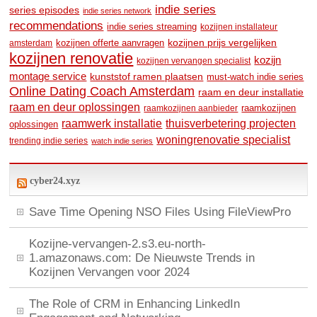
indie series
series episodes
indie series network
recommendations
indie series streaming
kozijnen installateur
kozijnen prijs vergelijken
amsterdam
kozijnen offerte aanvragen
kozijnen renovatie
kozijn
kozijnen vervangen specialist
montage service
kunststof ramen plaatsen
must-watch indie series
Online Dating Coach Amsterdam
raam en deur installatie
raam en deur oplossingen
raamkozijnen
raamkozijnen aanbieder
raamwerk installatie
thuisverbetering projecten
oplossingen
woningrenovatie specialist
trending indie series
watch indie series
cyber24.xyz
Save Time Opening NSO Files Using FileViewPro
Kozijne-vervangen-2.s3.eu-north-
1.amazonaws.com: De Nieuwste Trends in
Kozijnen Vervangen voor 2024
The Role of CRM in Enhancing LinkedIn