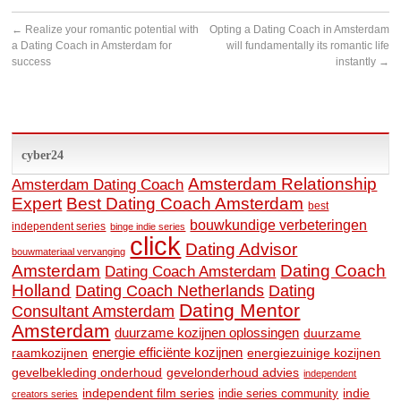
←
Realize your romantic potential with
Opting a Dating Coach in Amsterdam
a Dating Coach in Amsterdam for
will fundamentally its romantic life
success
instantly
→
cyber24
Amsterdam Relationship
Amsterdam Dating Coach
Expert
Best Dating Coach Amsterdam
best
bouwkundige verbeteringen
independent series
binge indie series
click
Dating Advisor
bouwmateriaal vervanging
Amsterdam
Dating Coach
Dating Coach Amsterdam
Holland
Dating
Dating Coach Netherlands
Dating Mentor
Consultant Amsterdam
Amsterdam
duurzame kozijnen oplossingen
duurzame
raamkozijnen
energie efficiënte kozijnen
energiezuinige kozijnen
gevelbekleding onderhoud
gevelonderhoud advies
independent
independent film series
indie
indie series community
creators series