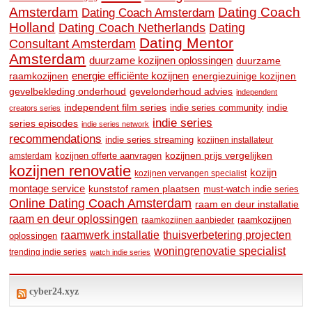
Amsterdam
Dating Coach
Dating Coach Amsterdam
Holland
Dating
Dating Coach Netherlands
Dating Mentor
Consultant Amsterdam
Amsterdam
duurzame kozijnen oplossingen
duurzame
raamkozijnen
energie efficiënte kozijnen
energiezuinige kozijnen
gevelbekleding onderhoud
gevelonderhoud advies
independent
independent film series
indie
indie series community
creators series
indie series
series episodes
indie series network
recommendations
indie series streaming
kozijnen installateur
kozijnen prijs vergelijken
amsterdam
kozijnen offerte aanvragen
kozijnen renovatie
kozijn
kozijnen vervangen specialist
montage service
kunststof ramen plaatsen
must-watch indie series
Online Dating Coach Amsterdam
raam en deur installatie
raam en deur oplossingen
raamkozijnen
raamkozijnen aanbieder
raamwerk installatie
thuisverbetering projecten
oplossingen
woningrenovatie specialist
trending indie series
watch indie series
cyber24.xyz