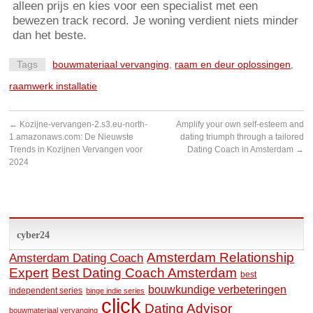
alleen prijs en kies voor een specialist met een
bewezen track record. Je woning verdient niets minder
dan het beste.
Tags
bouwmateriaal vervanging
,
raam en deur oplossingen
,
raamwerk installatie
←
Kozijne-vervangen-2.s3.eu-north-
Amplify your own self-esteem and
1.amazonaws.com: De Nieuwste
dating triumph through a tailored
Trends in Kozijnen Vervangen voor
Dating Coach in Amsterdam
→
2024
cyber24
Amsterdam Relationship
Amsterdam Dating Coach
Expert
Best Dating Coach Amsterdam
best
bouwkundige verbeteringen
independent series
binge indie series
click
Dating Advisor
bouwmateriaal vervanging