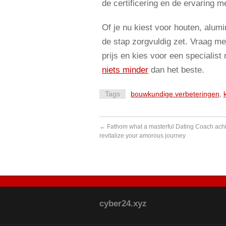
de certificering en de ervaring m
Of je nu kiest voor houten, alumi
de stap zorgvuldig zet. Vraag me
prijs en kies voor een specialis
niets minder
dan het beste.
Tags
bouwkundige verbeteringen
,
←
Fathom what a masterful Dating Coach achi
revitalize your amorous journey
cyber24.xyz