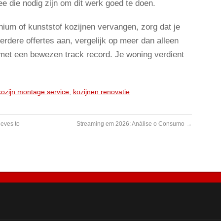
ee die nodig zijn om dit werk goed te doen.
nium of kunststof kozijnen vervangen, zorg dat je
erdere offertes aan, vergelijk op meer dan alleen
t met een bewezen track record. Je woning verdient
kozijn montage service
,
kozijnen renovatie
eves to
Streaming em 2026: Análise o Consumo
→