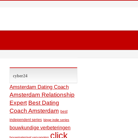
cyber24
Amsterdam Dating Coach
Amsterdam Relationship
Expert
Best Dating
Coach Amsterdam
best
independent series
binge indie series
bouwkundige verbeteringen
click
bouwmateriaal vervanging