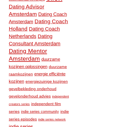
Dating Advisor
Amsterdam
Dating Coach
Dating Coach
Amsterdam
Holland
Dating Coach
Dating
Netherlands
Consultant Amsterdam
Dating Mentor
Amsterdam
duurzame
kozijnen oplossingen
duurzame
raamkozijnen
energie efficiënte
kozijnen
energiezuinige kozijnen
gevelbekleding onderhoud
gevelonderhoud advies
independent
independent film
creators series
series
indie
indie series community
series episodes
indie series network
indie series