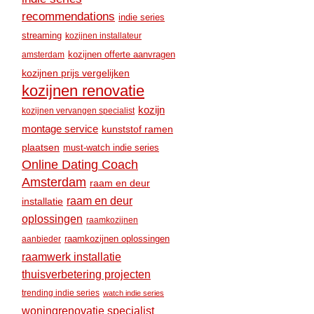
recommendations
indie series
streaming
kozijnen installateur
amsterdam
kozijnen offerte aanvragen
kozijnen prijs vergelijken
kozijnen renovatie
kozijn
kozijnen vervangen specialist
montage service
kunststof ramen
plaatsen
must-watch indie series
Online Dating Coach
Amsterdam
raam en deur
raam en deur
installatie
oplossingen
raamkozijnen
raamkozijnen oplossingen
aanbieder
raamwerk installatie
thuisverbetering projecten
trending indie series
watch indie series
woningrenovatie specialist